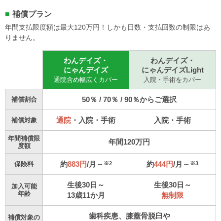
補償プラン
年間支払限度額は最大120万円！しかも日数・支払回数の制限はあ
りません。
わんデイズ・
わんデイズ・
にゃんデイズ
にゃんデイズLight
通院含め幅広くカバー
入院・手術をカバー
50％ / 70％ / 90％からご選択
補償割合
通院
・入院・手術
入院・手術
補償対象
年間補償限
年間120万円
度額
約
883円
/月～
約
444円
/月～
※2
※3
保険料
生後30日～
生後30日～
加入可能
年齢
13歳11か月
無制限
歯科疾患、膝蓋骨脱臼や
補償対象の