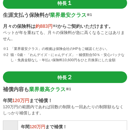
１
特長
生涯支払う保険料が
業界最安クラス
※1
月々の保険料は
約883円
からご契約いただけます。
※2
ペットが年を重ねても、月々の保険料が急に高くなることはありま
せん。
「業界最安クラス」の根拠は保険会社のHPをご確認ください。
猫・0歳・「わんデイズ・にゃんデイズ」・補償割合50％・安心パックな
し・免責金額なし・年払い保険料10,600円をひと月換算にした金額
２
特長
補償内容も
業界最高クラス
※1
年間
120万円
まで補償！
120万円の範囲内であれば回数の制限も一回あたりの制限額もなく
しっかり補償します。
年間
120万円
まで補償！