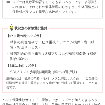
ウズラは複数羽飼育することも多いペットです。多頭割引
の有無や、それぞれの個体管理のしやすさ、生体価格との
保険料バランスも重要な比較ポイントです。
状況別の保険選択指針
【0〜3歳の若いウズラ】
精算の利便性やサービス重視：アニコム損保（窓口精
算・相談サービス）
補償割合の高さ重視：SBIプリズム少額短期保険（補償
割合100％）
【4歳以上のウズラ】
SBIプリズム少額短期保険（唯一の選択肢）
最終的には、愛鳥の年齢・性別（メスは特にリスク高）、ご自身の
経済状況や補償で重視する点を総合的に判断して選択することが大
切です。
ペット保険比較サイト「ｉ保険」では、ウズラが加入できるペット
保険の補償割合や、通院・入院・手術の限度額をわかりやすく比較