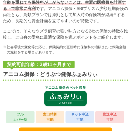
年齢を重ねても保険料が上がらないことは、生涯の医療費を計画す
る上で非常に有利
です。アニコム損保・SBIプリズム少額短期保険の
※
両社とも、鳥類プランでは原則として加入時の保険料が継続
する
ため、長期的な資金計画を立てやすいのが特徴です。
ここでは、そんなウズラ飼育の強い味方となる2社の保険の特徴を比
較し、ご自身の愛鳥に最適な保険を選ぶポイントをご紹介します。
社会環境の変化等に応じ、保険契約の更新時に保険料の増額または保険金額
の減額をする場合があります。
契約可能年齢：3歳11ヶ月まで
アニコム損保：どうぶつ健保ふぁみりぃ
フル
窓口精算
ネット申込
郵送申込
カバー型
可能
可能
可能