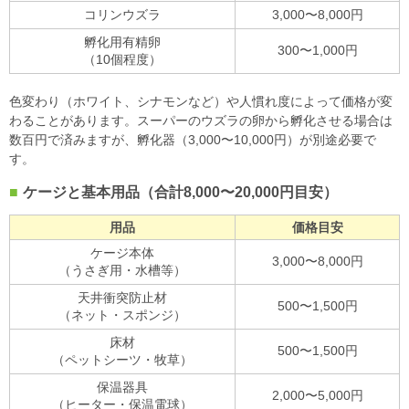
コリンウズラ
3,000〜8,000円
孵化用有精卵
300〜1,000円
（10個程度）
色変わり（ホワイト、シナモンなど）や人慣れ度によって価格が変
わることがあります。スーパーのウズラの卵から孵化させる場合は
数百円で済みますが、孵化器（3,000〜10,000円）が別途必要で
す。
ケージと基本用品（合計8,000〜20,000円目安）
用品
価格目安
ケージ本体
3,000〜8,000円
（うさぎ用・水槽等）
天井衝突防止材
500〜1,500円
（ネット・スポンジ）
床材
500〜1,500円
（ペットシーツ・牧草）
保温器具
2,000〜5,000円
（ヒーター・保温電球）