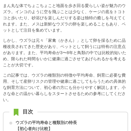
まん丸な体でちょこちょこと地面を歩き回る愛らしい姿が魅力のウ
ズラ。インコのように空を飛ぶことは少なく、ケージの底をトコト
コと歩いたり、砂浴びを楽しんだりする姿は独特の癒しを与えてく
れます。また、メスは新鮮なウズラの卵を楽しめることもあり、ペ
ットとして注目を集めています。
しかし、ウズラは元々「家禽（かきん）」として卵を採るために品
種改良されてきた歴史があり、ペットとして飼うには特有の注意点
があります。また、平均寿命が3〜8年と鳥類の中では比較的短いた
め、限られた時間をいかに健康に過ごさせてあげられるかを考える
ことが大切です。
この記事では、ウズラの種類別の特徴や平均寿命、飼育に必要な費
用、そして産卵リスクの管理や健康に過ごしてもらうための具体的
な飼育方法について、初心者の方にも分かりやすく解説します。小
さな命との温かい暮らしをスタートさせるための参考にしてくださ
い。
目次
ウズラの平均寿命と種類別の特長
【初心者向け比較】