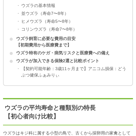
ウズラの基本情報
並ウズラ（寿命7〜8年）
ヒメウズラ（寿命5〜8年）
コリンウズラ（寿命7〜8年）
ウズラ飼育に必要な費用の目安
【初期費用から医療費まで】
ウズラ特有のケガ・病気リスクと医療費への備え
ウズラが加入できる保険2選と比較ポイント
【契約可能年齢：3歳11ヶ月まで】アニコム損保：どう
ぶつ健保ふぁみりぃ
【契約可能年齢の上限なし】SBIプリズム少額短期保
険：いつでもパック
ウズラの保険選びで重要な比較ポイント
ウズラを飼う前に知っておきたいリスクと対策
ウズラの平均寿命と種類別の特長
ウズラが健康で長生きするための飼い方
【初心者向け比較】
【実践ガイド】
ウズラの飼い方に関するよくあるご質問
ウズラはキジ科に属する小型の鳥で、古くから採卵用の家禽として