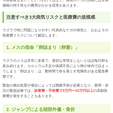
価格の何十倍もの費用がかかる現実があります。
注意すべき3大病気リスクと医療費の規模感
ウズラで特に問題になりやすい代表的なケガや病気と、おおよその
医療費リスクについて解説します。
1. メスの宿命「卵詰まり（卵塞）」
ウズラのメスは非常に多産で、適切な管理をしないとほぼ毎日卵を
産み続けます。カルシウム不足や体調不良により卵が体内で詰まっ
てしまう「卵詰まり」は、数時間で命を落とす危険性がある緊急事
態です。
緊急の摘出処置や場合によっては開腹手術が必要となり、夜間・休
日の緊急診療では、
診察費・手術費で3万円〜10万円以上
の高額医
療費が発生することもあります。
2. ジャンプによる頭部外傷・骨折