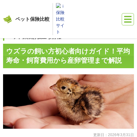
ペット保険比較
保険比較サイト『ｉ保険』
ペット保険比較
お役立ち情報（鳥）
ウ
ペット保険お役立ち情報
ウズラの飼い方初心者向けガイド！
平均
寿命・飼育費用から産卵管理まで解説
更新日：
2026年3月31日