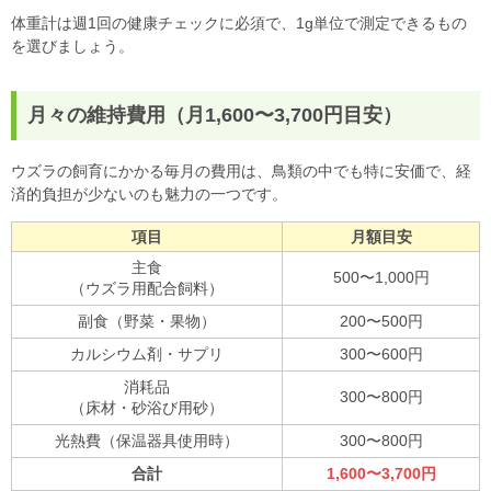
体重計は週1回の健康チェックに必須で、1g単位で測定できるもの
を選びましょう。
月々の維持費用（月1,600〜3,700円目安）
ウズラの飼育にかかる毎月の費用は、鳥類の中でも特に安価で、経
済的負担が少ないのも魅力の一つです。
項目
月額目安
主食
500〜1,000円
（ウズラ用配合飼料）
副食（野菜・果物）
200〜500円
カルシウム剤・サプリ
300〜600円
消耗品
300〜800円
（床材・砂浴び用砂）
光熱費（保温器具使用時）
300〜800円
合計
1,600〜3,700円