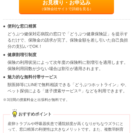
お見積り・お申込み
（保険会社サイトで詳細を見る）
便利な窓口精算
どうぶつ健保対応病院の窓口で「どうぶつ健康保険証」を提示す
るだけで、保険金の請求が完了。保険金額を差し引いた自己負担
分の支払いでOK！
健康割増引制度
保険の利用状況によって次年度の保険料に割増引を適用します。
保険利用回数が少ない場合は割引が適用されます。
魅力的な無料付帯サービス
獣医師等にLINEで無料相談できる「どうぶつホットライン」や、
※
ペット探偵による「迷子捜索サービス
」などを利用できます。
3日間の捜索料金と出張料が無料です。
おすすめポイント
産卵トラブルや呼吸器疾患で通院頻度が高くなりがちなウズラにと
って、窓口精算の利便性は大きなメリットです。また、複数羽飼育