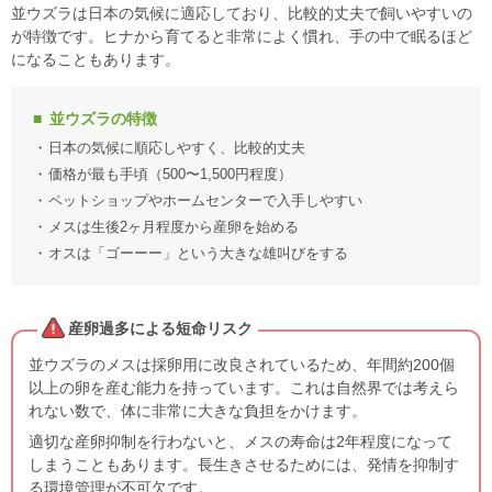
並ウズラは日本の気候に適応しており、比較的丈夫で飼いやすいの
が特徴です。ヒナから育てると非常によく慣れ、手の中で眠るほど
になることもあります。
並ウズラの特徴
日本の気候に順応しやすく、比較的丈夫
価格が最も手頃（500〜1,500円程度）
ペットショップやホームセンターで入手しやすい
メスは生後2ヶ月程度から産卵を始める
オスは「ゴーーー」という大きな雄叫びをする
産卵過多による短命リスク
並ウズラのメスは採卵用に改良されているため、年間約200個
以上の卵を産む能力を持っています。これは自然界では考えら
れない数で、体に非常に大きな負担をかけます。
適切な産卵抑制を行わないと、メスの寿命は2年程度になって
しまうこともあります。長生きさせるためには、発情を抑制す
る環境管理が不可欠です。