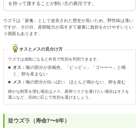
を持って接することが飼い主の責任です。
ウズラは「家禽」として改良された歴史が長いため、野性味は薄い
ですが、その分、産卵能力が高すぎて健康に負担をかけやすいとい
う側面もあります。
オスとメスの見分け方
ウズラは成鳥になると外見で性別を判別できます。
オス：
喉の部分が赤褐色、「ピッピッ」「ゴーーー」と鳴
く、卵を産まない
メス：
喉の部分が白っぽい、ほとんど鳴かない、卵を産む
静かな飼育を望む場合はメス、産卵リスクを避けたい場合はオスを
選ぶなど、目的に応じて性別を選びましょう。
並ウズラ（寿命7〜8年）