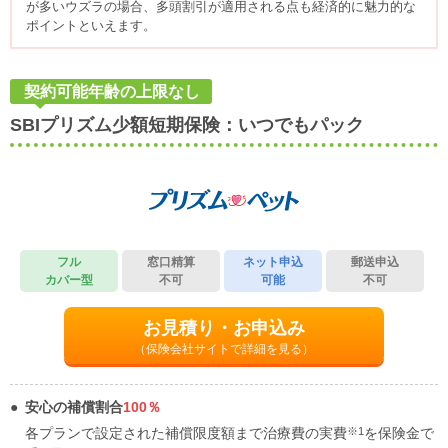
が多いウズラの場合、多頭割引が適用される点も経済的に魅力的な
ポイントといえます。
契約可能年齢の上限なし
SBIプリズム少額短期保険：いつでもパック
フル
窓口精算
ネット申込
郵送申込
カバー型
不可
可能
不可
お見積り・お申込み
（保険会社サイトで詳細を見る）
安心の補償割合
100％
※1
各プランで設定された補償限度額まで治療費の実費
を保険金で