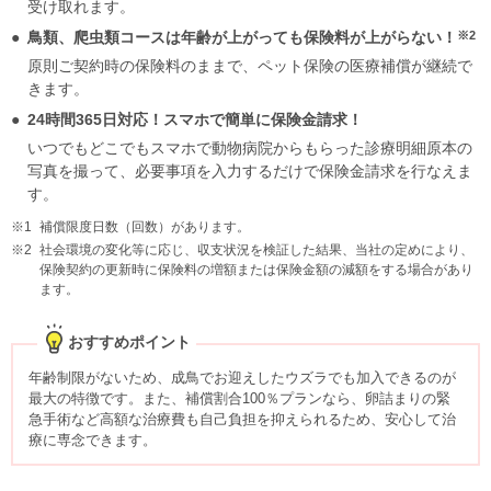
受け取れます。
※2
鳥類、爬虫類コースは年齢が上がっても保険料が上がらない！
原則ご契約時の保険料のままで、ペット保険の医療補償が継続で
きます。
24時間365日対応！スマホで簡単に保険金請求！
いつでもどこでもスマホで動物病院からもらった診療明細原本の
写真を撮って、必要事項を入力するだけで保険金請求を行なえま
す。
補償限度日数（回数）があります。
社会環境の変化等に応じ、収支状況を検証した結果、当社の定めにより、
保険契約の更新時に保険料の増額または保険金額の減額をする場合があり
ます。
おすすめポイント
年齢制限がないため、成鳥でお迎えしたウズラでも加入できるのが
最大の特徴です。また、補償割合100％プランなら、卵詰まりの緊
急手術など高額な治療費も自己負担を抑えられるため、安心して治
療に専念できます。