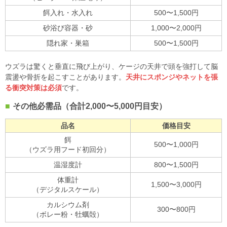
餌入れ・水入れ
500〜1,500円
砂浴び容器・砂
1,000〜2,000円
隠れ家・巣箱
500〜1,500円
ウズラは驚くと垂直に飛び上がり、ケージの天井で頭を強打して脳
震盪や骨折を起こすことがあります。
天井にスポンジやネットを張
る衝突対策は必須
です。
その他必需品（合計2,000〜5,000円目安）
品名
価格目安
餌
500〜1,000円
（ウズラ用フード初回分）
温湿度計
800〜1,500円
体重計
1,500〜3,000円
（デジタルスケール）
カルシウム剤
300〜800円
（ボレー粉・牡蠣殻）