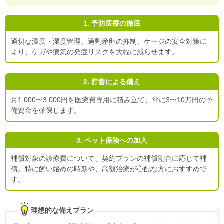
1. 予防医療の徹底
適切な温度・湿度管理、過剰産卵の抑制、ケージの安全対策に
より、ケガや病気の発症リスクを大幅に減らせます。
2. 貯蓄による備え
月1,000〜3,000円を医療費専用に積み立て、常に3〜10万円の予
備資金を確保します。
3. ペット保険への加入
補償対象の診療費について、契約プランの補償割合に応じて補
償。特に飼い始めの時期や、高額治療が心配な方におすすめで
す。
理想的な備えプラン