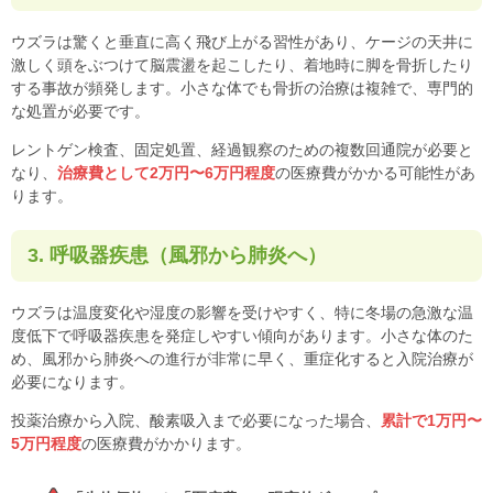
ウズラは驚くと垂直に高く飛び上がる習性があり、ケージの天井に
激しく頭をぶつけて脳震盪を起こしたり、着地時に脚を骨折したり
する事故が頻発します。小さな体でも骨折の治療は複雑で、専門的
な処置が必要です。
レントゲン検査、固定処置、経過観察のための複数回通院が必要と
なり、
治療費として2万円〜6万円程度
の医療費がかかる可能性があ
ります。
3. 呼吸器疾患（風邪から肺炎へ）
ウズラは温度変化や湿度の影響を受けやすく、特に冬場の急激な温
度低下で呼吸器疾患を発症しやすい傾向があります。小さな体のた
め、風邪から肺炎への進行が非常に早く、重症化すると入院治療が
必要になります。
投薬治療から入院、酸素吸入まで必要になった場合、
累計で1万円〜
5万円程度
の医療費がかかります。