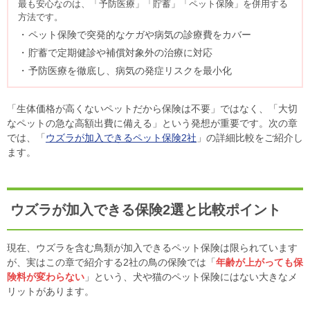
最も安心なのは、「予防医療」「貯蓄」「ペット保険」を併用する
方法です。
ペット保険で突発的なケガや病気の診療費をカバー
貯蓄で定期健診や補償対象外の治療に対応
予防医療を徹底し、病気の発症リスクを最小化
「生体価格が高くないペットだから保険は不要」ではなく、「大切
なペットの急な高額出費に備える」という発想が重要です。次の章
では、「
ウズラが加入できるペット保険2社
」の詳細比較をご紹介し
ます。
ウズラが加入できる保険2選と比較ポイント
現在、ウズラを含む鳥類が加入できるペット保険は限られています
が、実はこの章で紹介する2社の鳥の保険では「
年齢が上がっても保
険料が変わらない
」という、犬や猫のペット保険にはない大きなメ
リットがあります。