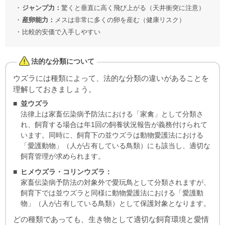
ジャンプ力：
驚くと垂直に高く飛び上がる（天井衝突に注意）
産卵能力：
メスは非常に多くの卵を産む（健康リスク）
比較的安価で入手しやすい
法的な分類について
ウズラには種類によって、法的な分類の違いがあることを
理解しておきましょう。
並ウズラ
法律上は家畜伝染病予防法における「家禽」として分類さ
れ、飼育する場合は年1回の飼養状況報告が義務付けられて
います。同時に、飼育下の並ウズラは動物愛護法における
「愛護動物」（人が占有している鳥類）にも該当し、適切な
飼育管理が求められます。
ヒメウズラ・コリンウズラ：
家畜伝染病予防法の対象外で愛玩鳥として分類されますが、
飼育下では並ウズラと同様に動物愛護法における「愛護動
物」（人が占有している鳥類）として保護対象となります。
どの種類であっても、生き物として適切な飼育環境と愛情