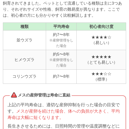
まとめ｜小さな命を大切に育てるために
飼育されてきました。ペットとして流通している種類は主に3つあ
り、それぞれサイズや性格、飼育の難易度が異なります。ここで
は、初心者の方にも分かりやすく比較解説します。
種類
平均寿命
初心者向け度
約7〜8年
★★★★☆
並ウズラ
※産卵管理をし
（易しい）
た場合
約5〜8年
★★★★★
ヒメウズラ
※産卵管理をし
（とても易しい）
た場合
★★★☆☆
コリンウズラ
約7〜8年
（標準）
メスの産卵管理は寿命に直結
上記の平均寿命は、適切な産卵抑制を行った場合の目安で
す。
メスが産卵を続けた場合、体への負担が大きく、平均
寿命は大幅に短くなります。
長生きさせるためには、日照時間の管理や温度調整などに