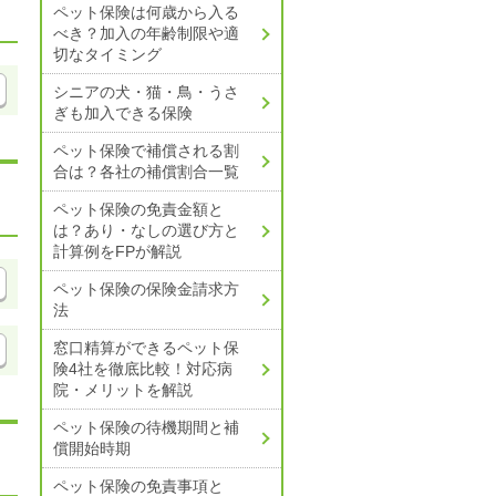
ペット保険は何歳から入る
べき？加入の年齢制限や適
切なタイミング
シニアの犬・猫・鳥・うさ
ぎも加入できる保険
ペット保険で補償される割
合は？
各社の補償割合一覧
ペット保険の免責金額と
は？
あり・なしの選び方と
計算例をFPが解説
ペット保険の保険金請求方
法
窓口精算ができるペット保
険4社を徹底比較！
対応病
院・メリットを解説
ペット保険の待機期間と補
償開始時期
ペット保険の免責事項と