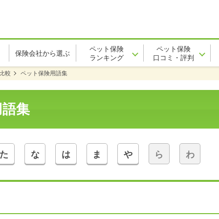
ペット保険
ペット保険
保険会社から選ぶ
ランキング
口コミ・評判
比較
ペット保険用語集
用語集
た
な
は
ま
や
ら
わ