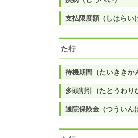
支払限度額（しはらい
た行
待機期間（たいききか
多頭割引（たとうわり
通院保険金（つういん