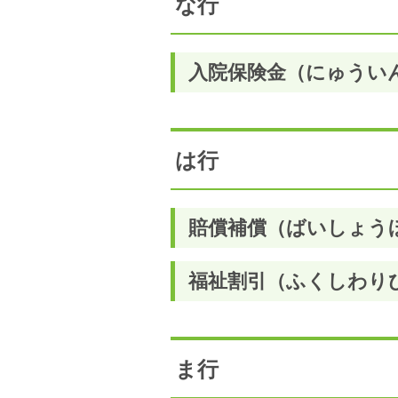
な行
入院保険金（にゅうい
は行
賠償補償（ばいしょう
福祉割引（ふくしわり
ま行