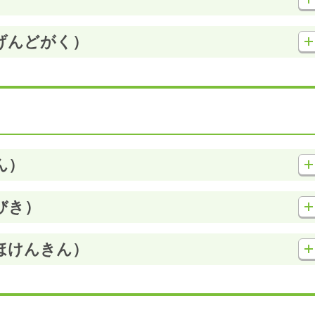
げんどがく）
ん）
びき）
ほけんきん）