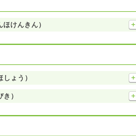
んほけんきん）
ほしょう）
びき）