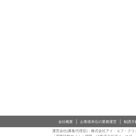
｜
｜
会社概要
お客様本位の業務運営
勧誘方
運営会社(募集代理店)：株式会社アイ・エフ・クリ