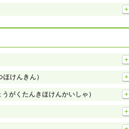
）
つほけんきん）
ょうがくたんきほけんかいしゃ）