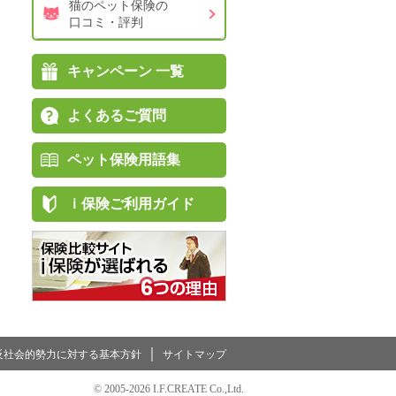
猫のペット保険の
口コミ・評判
キャンペーン 一覧
よくあるご質問
ペット保険用語集
ｉ保険ご利用ガイド
｜
反社会的勢力に対する基本方針
サイトマップ
©
2005-
2026 I.F.CREATE Co.,Ltd.