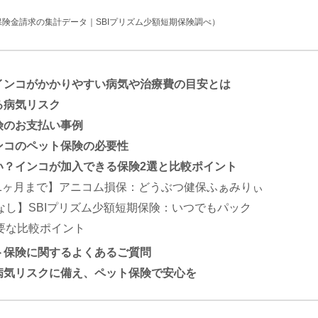
保険金請求の集計データ｜SBIプリズム少額短期保険調べ）
インコがかかりやすい病気や治療費の目安とは
る病気リスク
険のお支払い事例
ンコのペット保険の必要性
い？
インコが加入できる保険2選と比較ポイント
1ヶ月まで】
アニコム損保：どうぶつ健保ふぁみりぃ
なし】
SBIプリズム少額短期保険：いつでもパック
要な比較ポイント
ト保険に関するよくあるご質問
病気リスクに備え、ペット保険で安心を