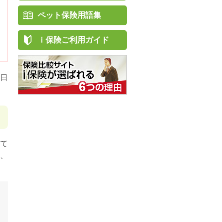
ペット保険用語集
ｉ保険ご利用ガイド
日
て
、