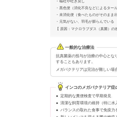
嘔吐や吐き戻し
黒色便（消化不良などによるター
未消化便（食べたものがそのまま
元気がない、羽毛が膨らんでいる
【 原因：マクロラブダス（真菌）の感
一般的な治療法
抗真菌薬の投与が治療の中心とな
することもあります。
メガバクテリアは完治が難しい場
インコのメガバクテリア症
定期的な糞便検査で早期発見
清潔な飼育環境の維持
（特に水
バランスの取れた食事で免疫力
新しいインコを迎える際の検疫