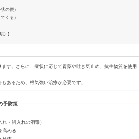
ル状の便）
出てくる）
染 】
ります。さらに、症状に応じて胃薬や吐き気止め、抗生物質を使用
合もあるため、根気強い治療が必要です。
の予防策
入れ・餌入れの消毒）
を高める
と検査