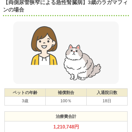
【両側尿管狭窄による急性腎臓病】3歳のラガマフィ
ンの場合
ペットの年齢
補償割合
入通院日数
3歳
100％
18日
治療費合計
1,210,748円