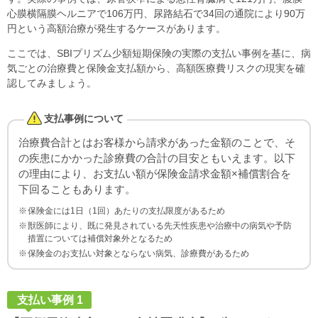
心膜横隔膜ヘルニアで106万円、尿路結石で34回の通院により90万
円という高額治療が発生するケースがあります。
ここでは、SBIプリズム少額短期保険の実際の支払い事例を基に、病
気ごとの治療費と保険金支払額から、高額医療費リスクの現実を確
認してみましょう。
支払事例について
治療費合計とはお客様から請求があった金額のことで、そ
の疾患にかかった診療費の合計の目安ともいえます。以下
の理由により、お支払い額が保険金請求金額×補償割合を
下回ることもあります。
保険金には1日（1回）あたりの支払限度があるため
獣医師により、既に発見されている先天性疾患や治療中の病気や予防
措置については補償対象外となるため
保険金のお支払い対象とならない病気、診療費があるため
支払い事例 1