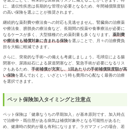
を選ぶことで、将来的な医療費リスクに備えることができます。特
に、遺伝性疾患は長期的な管理が必要となるため、年間補償限度額
の高い保険を選ぶことが推奨されます。
継続的な薬剤費や療法食への対応も見逃せません。腎臓病の治療薬
や療法食、膀胱炎の療法食など、長期間の投薬や食事療法が必要に
なるケースが多く、大型猫種のため薬剤量も多くなります。
薬剤費
や療法食も補償対象に含まれる保険
を選ぶことで、月々の治療費負
担を大幅に軽減できます。
さらに、突発的な手術への備えも考慮しましょう。毛球症による腸
閉塞や、尿路結石による尿道閉塞など、緊急手術が必要になるリス
クもあるため、
手術補償が充実し、1回あたりの手術補償限度額が高
い保険
を選んでおくと、いざという時も費用の心配なく最善の治療
を選択できます。
ペット保険加入タイミングと注意点
ペット保険は「健康なうちの早期加入」が基本原則です。加入時点
で治療中・既往歴がある病気は補償対象外となる可能性があるた
め、健康時の契約が最も有利になります。ラガマフィンの場合、若