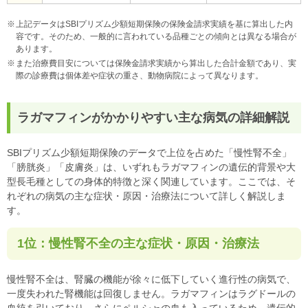
上記データはSBIプリズム少額短期保険の保険金請求実績を基に算出した内
容です。そのため、一般的に言われている品種ごとの傾向とは異なる場合が
あります。
また治療費目安については保険金請求実績から算出した合計金額であり、実
際の診療費は個体差や症状の重さ、動物病院によって異なります。
ラガマフィンがかかりやすい主な病気の詳細解説
SBIプリズム少額短期保険のデータで上位を占めた「慢性腎不全」
「膀胱炎」「皮膚炎」は、いずれもラガマフィンの遺伝的背景や大
型長毛種としての身体的特徴と深く関連しています。ここでは、そ
れぞれの病気の主な症状・原因・治療法について詳しく解説しま
す。
1位：慢性腎不全の主な症状・原因・治療法
慢性腎不全は、腎臓の機能が徐々に低下していく進行性の病気で、
一度失われた腎機能は回復しません。ラガマフィンはラグドールの