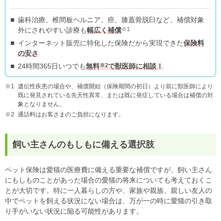
歯科治療、椎間板ヘルニア、癌、膝蓋骨脱臼など、補償対象
※1
外にされやすい診療も
幅広く補償
インターネット販売に特化した保険だから実現できた
保険料
の安さ
※2
24時間365日いつでも
無料
で獣医師に相談！
遺伝性疾患の場合や、補償開始（保険期間の初日）より前に獣医師により
既に発見されている先天性異常、または既に発症している場合は補償の対
象となりません。
通話料はお客さまのご負担になります。
飼い主さんのもしもに備える選択肢
ペット保険は愛猫の医療費に備える重要な補償ですが、飼い主さん
にもしものことがあった場合の愛猫の将来についても考えておくこ
とが大切です。特に一人暮らしの方や、家族や親族、親しい友人の
中でペットを飼える状況にない場合は、万が一の時に愛猫の引き取
り手がいない状況に陥る可能性があります。