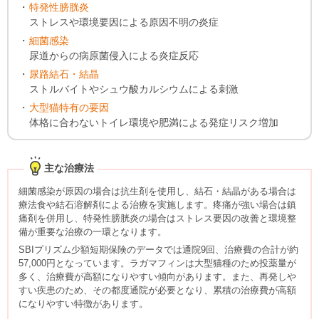
特発性膀胱炎
ストレスや環境要因による原因不明の炎症
細菌感染
尿道からの病原菌侵入による炎症反応
尿路結石・結晶
ストルバイトやシュウ酸カルシウムによる刺激
大型猫特有の要因
体格に合わないトイレ環境や肥満による発症リスク増加
主な治療法
細菌感染が原因の場合は抗生剤を使用し、結石・結晶がある場合は
療法食や結石溶解剤による治療を実施します。疼痛が強い場合は鎮
痛剤を併用し、特発性膀胱炎の場合はストレス要因の改善と環境整
備が重要な治療の一環となります。
SBIプリズム少額短期保険のデータでは通院9回、治療費の合計が約
57,000円となっています。ラガマフィンは大型猫種のため投薬量が
多く、治療費が高額になりやすい傾向があります。また、再発しや
すい疾患のため、その都度通院が必要となり、累積の治療費が高額
になりやすい特徴があります。