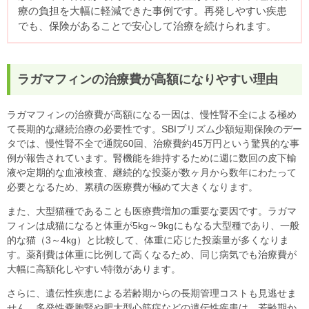
療の負担を大幅に軽減できた事例です。再発しやすい疾患
でも、保険があることで安心して治療を続けられます。
ラガマフィンの治療費が高額になりやすい理由
ラガマフィンの治療費が高額になる一因は、慢性腎不全による極め
て長期的な継続治療の必要性です。SBIプリズム少額短期保険のデー
タでは、慢性腎不全で通院60回、治療費約45万円という驚異的な事
例が報告されています。腎機能を維持するために週に数回の皮下輸
液や定期的な血液検査、継続的な投薬が数ヶ月から数年にわたって
必要となるため、累積の医療費が極めて大きくなります。
また、大型猫種であることも医療費増加の重要な要因です。ラガマ
フィンは成猫になると体重が5kg～9kgにもなる大型種であり、一般
的な猫（3～4kg）と比較して、体重に応じた投薬量が多くなりま
す。薬剤費は体重に比例して高くなるため、同じ病気でも治療費が
大幅に高額化しやすい特徴があります。
さらに、遺伝性疾患による若齢期からの長期管理コストも見逃せま
せん。多発性嚢胞腎や肥大型心筋症などの遺伝性疾患は、若齢期か