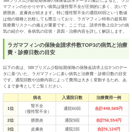
SBIプリズム少額短期保険の保険金請求データの集計によると、ラガ
マフィンのかかりやすい病気は慢性腎不全が圧倒的に多く、次いで
膀胱炎、皮膚炎が続きます。特に慢性腎不全の通院60回という数値
は他の猫種と比較しても際立っており、ラガマフィン特有の超長期
医療費リスクへの備えが重要です。ここでは、請求件数上位3つの病
気の紹介や、各病気の症状・原因・治療内容を詳しく解説します。
ラガマフィンの保険金請求件数TOP3の病気と治療
費・診療日数の目安
以下の表は、SBIプリズム少額短期保険の保険金請求上位3つのデー
タに基づいた、ラガマフィンに多い病気と治療費・診療日数の目安
です。通院回数や治療内容によって費用は大きく変動するため、あ
くまで参考としてご覧ください。
病名
入通院日数
治療費用一例
腎不全
1位
通院60回
合計448,569円
（慢性腎不全）
2位
膀胱炎
通院9回
合計56,554円
3位
皮膚炎
通院2回
合計6,124円