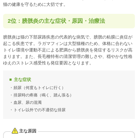
猫の健康を守るために大切です。
2位：膀胱炎の主な症状・原因・治療法
膀胱炎は猫の下部尿路疾患の代表的な病気で、膀胱の粘膜に炎症が
起こる疾患です。ラガマフィンは大型猫種のため、体格に合わない
トイレ環境や運動不足による肥満から膀胱炎を発症するリスクが高
まります。また、長毛種特有の清潔管理の難しさや、穏やかな性格
ゆえのストレス感受性も発症要因となります。
主な症状
頻尿（何度もトイレに行く）
排尿時の疼痛（鳴く、踏ん張る）
血尿、尿の混濁
トイレ以外での不適切な排尿
主な原因