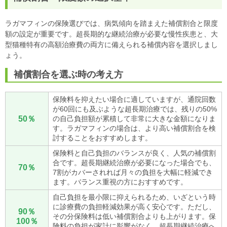
ラガマフィンの保険選びでは、病気傾向を踏まえた補償割合と限度
額の設定が重要です。超長期的な継続治療が必要な慢性疾患と、大
型猫種特有の高額治療費の両方に備えられる補償内容を選択しまし
ょう。
補償割合を選ぶ時の考え方
保険料を抑えたい場合に適していますが、通院回数
が60回にも及ぶような超長期治療では、残りの50%
50％
の自己負担額が累積して非常に大きな金額になりま
す。ラガマフィンの場合は、より高い補償割合を検
討することをおすすめします。
保険料と自己負担のバランスが良く、人気の補償割
合です。超長期継続治療が必要になった場合でも、
70％
7割がカバーされれば月々の負担を大幅に軽減でき
ます。バランス重視の方におすすめです。
自己負担を最小限に抑えられるため、いざという時
に診療費の負担軽減効果が高く安心です。ただし、
90％
その分保険料は低い補償割合よりも上がります。保
100％
険料の負担が家計に影響がなく、超長期継続治療へ