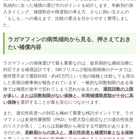
気傾向に合った補償の選び方のポイントを紹介します。年齢別の加
入タイミング、補償割合や限度額の考え方、さらに飼い主さんの
「もしも」への備えまで、比較の要点を分かりやすく整理しまし
た。
ラガマフィンの病気傾向から見る、押さえておき
たい補償内容
ラガマフィンの保険選びで最も重要なのは、超長期的な継続治療に
対応できる補償設計です。SBIプリズム少額短期保険のデータでは、
慢性腎不全で通院60回・約45万円という他の猫種と比較しても突出
した長期治療事例が報告されています。一般的な回数制限のある保
険では補償が途中で切れてしまう恐れがあるため、
通院回数の上限
が多い、または回数制限がない保険と、年間補償限度額が十分に高
い保険
を選択することが最も安心につながります。
また、遺伝性疾患への対応も極めて重要な検討ポイントです。ラガ
マフィンは多発性嚢胞腎（PKD）や肥大型心筋症などの遺伝性疾患
のリスクが高く、これらは若齢期から発症する可能性があります。
そのため、
若齢期からの加入と、遺伝性疾患も補償対象となる保険