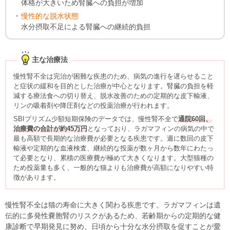
体格が大きいため腎臓への負担が増加
慢性的な脱水状態
水分摂取不足による腎臓への継続的負担
主な治療法
慢性腎不全は完治が困難な疾患のため、病気の進行を遅らせること
と症状の緩和を目的とした治療が中心となります。腎臓の負担を軽
減する療法食への切り替え、脱水改善のための定期的な皮下輸液、
リンの吸着剤や降圧剤などの投薬治療が行われます。
SBIプリズム少額短期保険のデータでは、慢性腎不全で
通院60回、
治療費の合計が約45万円
となっており、ラガマフィンの病気の中で
最も高額で長期的な治療費が必要となる疾患です。週に数回の皮下
輸液や定期的な血液検査、継続的な投薬が数ヶ月から数年にわたっ
て必要となり、累積の医療費が極めて大きくなります。大型猫種の
ため投薬量も多く、一般的な猫よりも治療費が高額になりやすい特
徴があります。
慢性腎不全は猫の寿命に大きく関わる疾患です。ラガマフィンは遺
伝的に多発性嚢胞腎のリスクがあるため、若齢期からの定期的な健
康診断で早期発見に努め、日頃から十分な水分摂取を促すことが愛