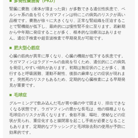
多発性嚢胞腎（PKD）
腎臓に嚢胞（液体が溜まった袋）が多数できる遺伝性疾患で、ペ
ルシャ系の血を引くラガマフィンは特にこの病気のリスクが高い
品種です。嚢胞が徐々に大きくなり、正常な腎組織を圧迫するこ
とで腎機能が低下し、最終的には慢性腎不全に至ります。若齢期
から中年期に発症することが多く、根本的な治療法はありませ
ん。遺伝子検査や超音波検査で早期発見が可能です。
肥大型心筋症
心臓の筋肉が異常に厚くなり、心臓の機能が低下する疾患です。
ラガマフィンはラグドールの血統を引くため、遺伝的にこの病気
を発症しやすい傾向があります。初期は無症状のことが多く、進
行すると呼吸困難、運動不耐性、後肢の麻痺などの症状が現れま
す。突然死のリスクもあるため、定期的な心臓検査による早期発
見が重要です。
毛球症
グルーミングで飲み込んだ毛が胃や腸の中で固まり、排出できな
くなる状態です。ラガマフィンの豊かな長毛は、他の猫種よりも
毛球症のリスクが高くなります。食欲不振、嘔吐、便秘などの症
状が見られ、重症化すると腸閉塞を起こし手術が必要となること
もあります。定期的なブラッシングと毛球除去剤の使用が予防に
効果的です。