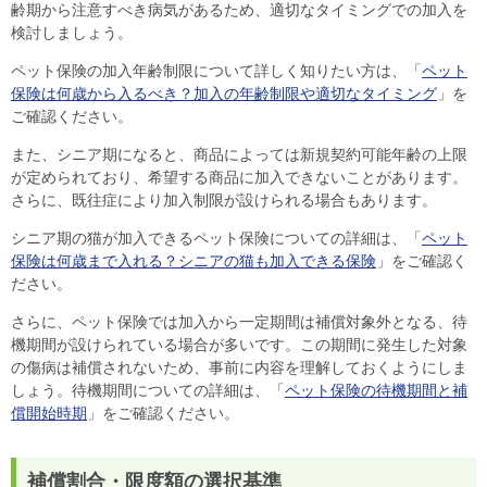
齢期から注意すべき病気があるため、適切なタイミングでの加入を
検討しましょう。
ペット保険の加入年齢制限について詳しく知りたい方は、「
ペット
保険は何歳から入るべき？加入の年齢制限や適切なタイミング
」を
ご確認ください。
また、シニア期になると、商品によっては新規契約可能年齢の上限
が定められており、希望する商品に加入できないことがあります。
さらに、既往症により加入制限が設けられる場合もあります。
シニア期の猫が加入できるペット保険についての詳細は、「
ペット
保険は何歳まで入れる？シニアの猫も加入できる保険
」をご確認く
ださい。
さらに、ペット保険では加入から一定期間は補償対象外となる、待
機期間が設けられている場合が多いです。この期間に発生した対象
の傷病は補償されないため、事前に内容を理解しておくようにしま
しょう。待機期間についての詳細は、「
ペット保険の待機期間と補
償開始時期
」をご確認ください。
補償割合・限度額の選択基準