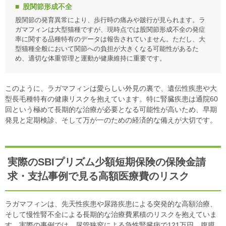
股関節形成不全
股関節の発育異常により、歩行時の痛みや跛行が見られます。ラ
ガマフィンは大型猫種ですが、現時点では股関節形成不全の発症
率に関する品種特有のデータは報告されていません。ただし、大
型猫種全般において関節への負担が大きくなる可能性があるた
め、適切な体重管理と運動が健康維持に重要です。
このように、ラガマフィンは愛らしい外見の裏で、遺伝性疾患や大
型長毛種特有の健康リスクを抱えています。特に腎臓疾患は通院60
回という極めて長期的な治療が必要となる可能性が高いため、早期
発見と定期検診、そして万が一のための経済的な備えが大切です。
実際のSBIプリズム少額短期保険の保険金請
求・支払事例で見る高額医療費のリスク
ラガマフィンは、先天性疾患や尿路疾患による突発的な高額治療、
そして慢性腎不全による長期的な治療費累積のリスクを抱えていま
す。実際の事例では、尿管狭窄による急性腎臓病で121万円、腹膜