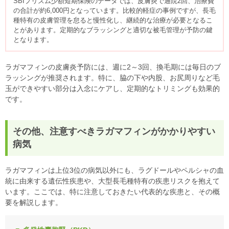
SBIプリズム少額短期保険のデータでは、皮膚炎で通院2回、治療費
の合計が約6,000円となっています。比較的軽症の事例ですが、長毛
種特有の皮膚管理を怠ると慢性化し、継続的な治療が必要となるこ
とがあります。定期的なブラッシングと適切な被毛管理が予防の鍵
となります。
ラガマフィンの皮膚炎予防には、週に2～3回、換毛期には毎日のブ
ラッシングが推奨されます。特に、脇の下や内股、お尻周りなど毛
玉ができやすい部分は入念にケアし、定期的なトリミングも効果的
です。
その他、注意すべきラガマフィンがかかりやすい
病気
ラガマフィンは上位3位の病気以外にも、ラグドールやペルシャの血
統に由来する遺伝性疾患や、大型長毛種特有の疾患リスクを抱えて
います。ここでは、特に注意しておきたい代表的な疾患と、その概
要を解説します。