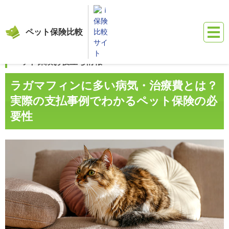
ペット保険比較
保険比較サイト『ｉ保険』
ペット保険比較
お役立ち情報（猫）
ラ
ペット保険お役立ち情報
ラガマフィンに多い病気・治療費とは？
実際の支払事例でわかるペット保険の必
要性