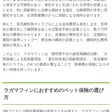
ら発症する可能性があり、発症すると生涯にわたる管理が必要とな
ります。特に若齢期から治療を開始する場合、治療期間が非常に長
期化するため、生涯医療費がさらに高額になる傾向があります。
加えて、長毛種特有のトラブルによる追加費用も発生します。毛球
症が重症化して腸閉塞を起こせば緊急手術が必要となり、数十万円
単位の費用がかかります。また、皮膚炎が慢性化すると、定期的な
通院や薬用シャンプー、療法食の継続が必要となり、継続的な費用
負担が発生します。
このように、ラガマフィンは「慢性腎不全の超長期継続治療」「大
型猫種による投薬量増加」「遺伝性疾患の若齢期発症」「長毛種特
有のトラブル」の4つの要因が重なることで、医療費が高額になりや
すい特徴を持っています。
ラガマフィンにおすすめのペット保険の選び
方
SBIプリズム少額短期保険の請求データを踏まえ、ラガマフィンの病