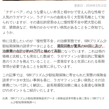
更新日：
2026年3月12日
「テディベア」のような愛らしい外見と穏やかで甘えん坊な性格で
人気のラガマフィン。ラグドールの血統を引く大型長毛種として知
られていますが、その遺伝的背景ゆえに慢性腎不全や肥大型心筋
症、膀胱炎など、特有のかかりやすい病気があることをご存知でし
ょうか。
特に注意したいのが「慢性腎不全」の治療実態です。SBIプリズム少
額短期保険の請求データによると、
通院回数が驚異の60回に及び、
治療費の合計が約45万円と極めて高額
になっています。これは他の
猫種と比較しても突出した数値で、ラガマフィンが遺伝的に腎臓疾
患のリスクを抱えていることと、一度発症すると生涯にわたる長期
管理が必要であることを如実に示しています。
この記事では、SBIプリズム少額短期保険に寄せられた実際の保険金
請求データや支払い事例を基に、ラガマフィンに多い病気とその治
療費について詳しく解説し、超長期通院治療に備える最適な保険選
びのポイントもご紹介いたします。
出典：SBIプリズム少額短期保険提供データ（保険金請求件数を基に算出｜SBIプリズ
ム少額短期保険調べ）