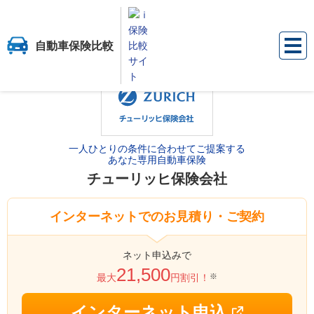
自動車保険比較
保険比較サイト『ｉ保険』
自動車保険比較
保険会社から選ぶ
チューリ
一人ひとりの条件に合わせてご提案する
あなた専用自動車保険
チューリッヒ保険会社
インターネットでのお見積り・ご契約
ネット申込みで
21,500
※
最大
円割引！
インターネット申込