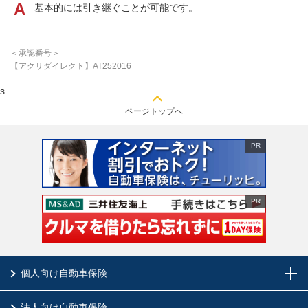
基本的には引き継ぐことが可能です。
＜承認番号＞
【アクサダイレクト】AT252016
s
ページトップへ
PR
PR
個人向け自動車保険
法人向け自動車保険