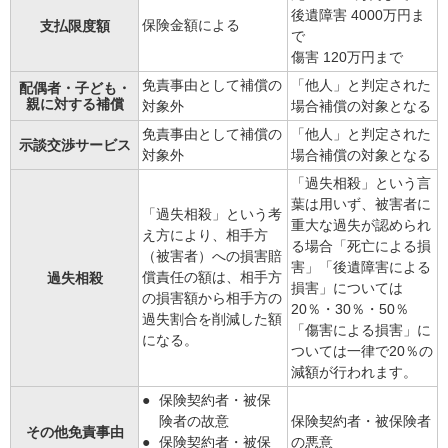
後遺障害 4000万円ま
保険金額による
支払限度額
で
傷害 120万円まで
免責事由として補償の
「他人」と判定された
配偶者・子ども・
親に対する補償
対象外
場合補償の対象となる
免責事由として補償の
「他人」と判定された
示談交渉サービス
対象外
場合補償の対象となる
「過失相殺」という言
葉は用いず、被害者に
「過失相殺」という考
重大な過失が認められ
え方により、相手方
る場合「死亡による損
（被害者）への損害賠
害」「後遺障害による
償責任の額は、相手方
過失相殺
損害」については
の損害額から相手方の
20％・30％・50％
過失割合を削減した額
「傷害による損害」に
になる。
ついては一律で20％の
減額が行われます。
保険契約者・被保
険者の故意
保険契約者・被保険者
その他免責事由
保険契約者・被保
の悪意