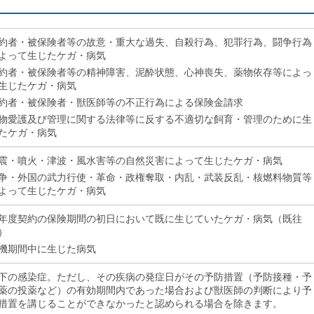
約者・被保険者等の故意・重大な過失、自殺行為、犯罪行為、闘争行為
よって生じたケガ・病気
約者・被保険者等の精神障害、泥酔状態、心神喪失、薬物依存等によっ
生じたケガ・病気
約者・被保険者・獣医師等の不正行為による保険金請求
物愛護及び管理に関する法律等に反する不適切な飼育・管理のために生
たケガ・病気
震・噴火・津波・風水害等の自然災害によって生じたケガ・病気
争・外国の武力行使・革命・政権奪取・内乱・武装反乱・核燃料物質等
よって生じたケガ・病気
年度契約の保険期間の初日において既に生じていたケガ・病気（既往
）
機期間中に生じた病気
下の感染症。ただし、その疾病の発症日がその予防措置（予防接種・予
薬の投薬など）の有効期間内であった場合および獣医師の判断により予
措置を講じることができなかったと認められる場合を除きます。