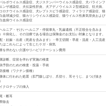
パルボウイルス感染症、犬ジステンパーウイルス感染症、犬パラインフ
エンザ感染症、犬伝染性肝炎、犬アデノウイルス２型感染症、狂犬病、
コロナウイルス感染症、犬レプトスピラ感染症、フィラリア感染症、猫
白血球減少症、猫カリシウイルス感染症、猫ウイルス性鼻気管炎および
白血病ウイルス感染症
ヘルニア・そけいヘルニア・停留睾丸・乳歯遺残（不正咬合を含みま
）※病化し、その治療である場合は保険金のお支払い対象となります。
配・妊娠・出産（死産を含みます）・帝王切開・早産・流産・人工流産
たはこれらによって生じたケガ・病気
療を伴わない介護やリハビリテーション費用
康診断、症状を伴わず実施の検査
病予防のための検査・投薬・手術
防接種（ワクチン接種）
康体に行われた処置（肛門腺しぼり、爪切り、耳そうじ、まつげ抜き
）
イクロチップの挿入
尾・断耳
帯除去