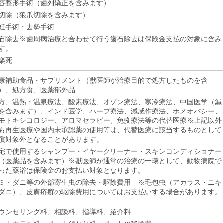
容整形手術（歯列矯正を含みます）
切除（狼爪切除を含みます）
妊手術・去勢手術
石除去※歯周病治療と合わせて行う歯石除去は保険金支払の対象に含み
す。
楽死
康補助食品・サプリメント（獣医師が治療目的で処方したものを含
）、処方食、医薬部外品
方、温熱・温泉療法、酸素療法、オゾン療法、寒冷療法、中国医学（鍼
を含みます）、インド医学、ハーブ療法、減感作療法、ホメオパシー、
モトキシコロジー、アロマセラピー、免疫療法等の代替医療※上記以外
も再生医療や国内未承認薬の使用等は、代替医療に該当するものとして
償対象外となることがあります。
宅で使用するシャンプー・イヤークリーナー・スキンコンディショナー
（医薬品を含みます）※獣医師が通常の治療の一環として、動物病院で
った薬浴は保険金のお支払い対象となります。
ミ・ダニ等の外部寄生虫の除去・駆除費用 ※毛包虫（アカラス・ニキ
ダニ）、皮膚疥癬の駆除費用についてはお支払いする場合があります。
ウンセリング料、相談料、指導料、紹介料