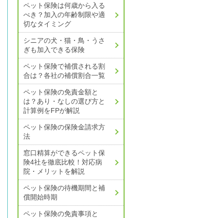
ペット保険は何歳から入る
べき？加入の年齢制限や適
切なタイミング
シニアの犬・猫・鳥・うさ
ぎも加入できる保険
ペット保険で補償される割
合は？
各社の補償割合一覧
ペット保険の免責金額と
は？
あり・なしの選び方と
計算例をFPが解説
ペット保険の保険金請求方
法
窓口精算ができるペット保
険4社を徹底比較！
対応病
院・メリットを解説
ペット保険の待機期間と補
償開始時期
ペット保険の免責事項と