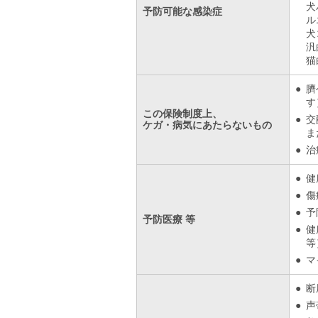
犬
予防可能な感染症
ル
犬
汎
猫
臍
す
この保険制度上、
交
ケガ・病気にあたらないもの
ま
治
健
傷
予
予防医療 等
健
等
マ
断
声