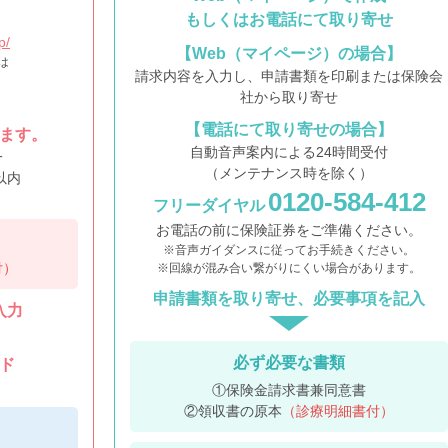
もしくはお電話にて取り寄せ
p/
【Web（マイページ）の場合】
は
請求内容を入力し、申請書類を印刷または保険会
社から取り寄せ
【電話にて取り寄せの場合】
ます。
自動音声案内による24時間受付
一
（メンテナンス時を除く）
以内
0120-584-412
フリーダイヤル
お電話の前に保険証券をご準備ください。
※音声ガイダンスに従ってお手続きください。
付）
※回線が混み合い繋がりにくい場合があります。
申請書類を取り寄せ、必要事項を記入
入力
必ず必要な書類
ド
①保険金請求書兼同意書
②領収書の原本
（診療明細書付）