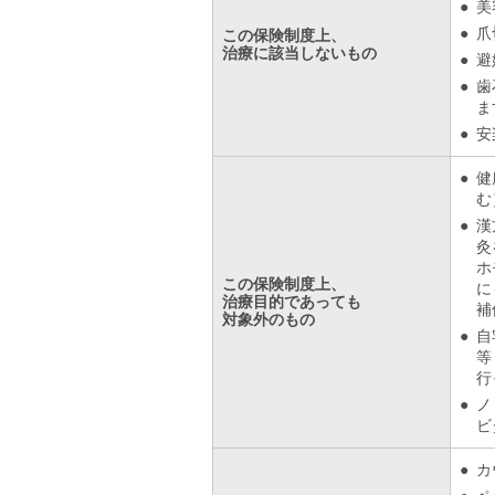
美
爪
この保険制度上、
治療に該当しないもの
避
歯
ま
安
健
む
漢
灸
ホ
この保険制度上、
に
治療目的であっても
補
対象外のもの
自
等
行
ノ
ビ
カ