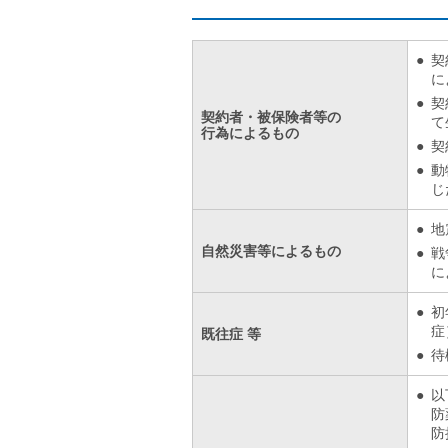
契
に
契
契約者・被保険者等の
て
行為によるもの
契
動
じ
地
自然災害等によるもの
戦
に
初
症
既往症 等
待
以
防
防