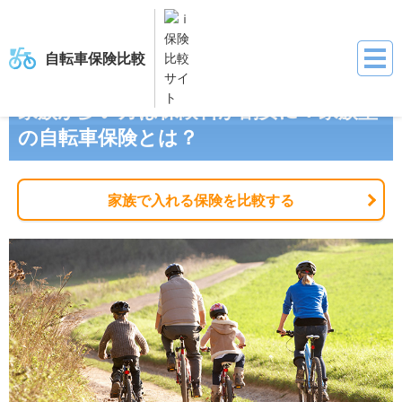
自転車保険比較
保険比較サイト『ｉ保険』
自転車保険比較
自転車保険お役立ち情報
家
家族が多い方は保険料が割安に！家族型
の自転車保険とは？
家族で入れる保険を比較する