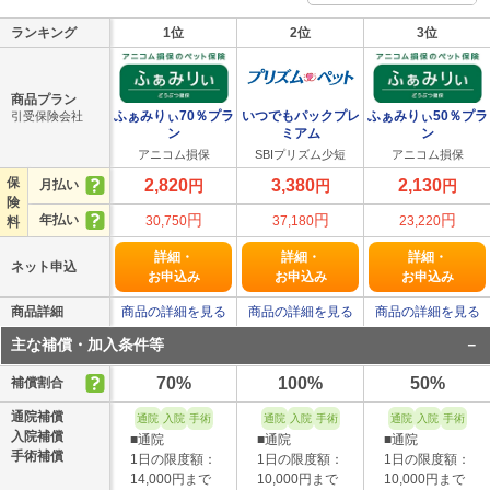
ランキング
1位
2位
3位
商品プラン
ふぁみりぃ70％プラ
いつでもパックプレ
ふぁみりぃ50％プラ
引受保険会社
ン
ミアム
ン
アニコム損保
SBIプリズム少短
アニコム損保
保
2,820
3,380
2,130
円
円
円
月払い
険
円
円
円
年払い
30,750
37,180
23,220
料
詳細・
詳細・
詳細・
ネット申込
お申込み
お申込み
お申込み
商品詳細
商品の詳細を見る
商品の詳細を見る
商品の詳細を見る
主な補償・加入条件等
70%
100%
50%
補償割合
通院補償
通院
入院
手術
通院
入院
手術
通院
入院
手術
入院補償
■通院
■通院
■通院
手術補償
1日の限度額：
1日の限度額：
1日の限度額：
14,000円まで
10,000円まで
10,000円まで