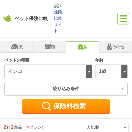
ペット保険比較
保険比較サイト『ｉ保険』
ペット保険比較
保険料検索
鳥（インコ
鳥
の保険料
（インコ・1歳）
犬
猫
その他
鳥
ペットの種類
年齢
絞り込み条件
保険料検索
2
2
社
商品（
4
プラン
）