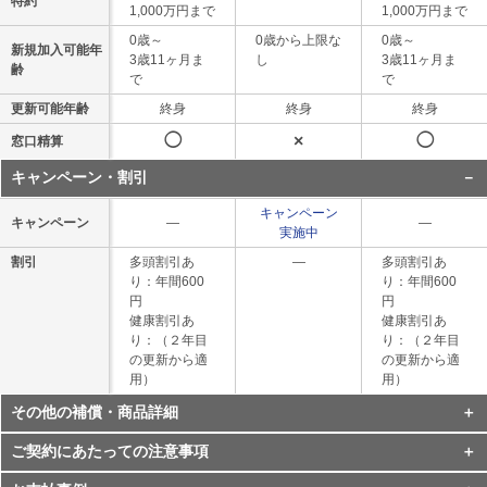
特約
1,000万円まで
1,000万円まで
0歳～
0歳から上限な
0歳～
新規加入可能年
3歳11ヶ月ま
し
3歳11ヶ月ま
齢
で
で
更新可能年齢
終身
終身
終身
◯
×
◯
窓口精算
キャンペーン・割引
キャンペーン
キャンペーン
―
―
実施中
割引
多頭割引あ
―
多頭割引あ
り：年間600
り：年間600
円
円
健康割引あ
健康割引あ
り：（２年目
り：（２年目
の更新から適
の更新から適
用）
用）
その他の補償・商品詳細
ご契約にあたっての注意事項