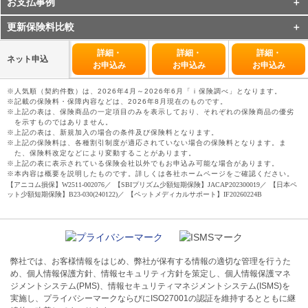
お支払事例
更新保険料比較
詳細・
詳細・
詳細・
ネット申込
お申込み
お申込み
お申込み
人気順（契約件数）は、
2026年4月
～
2026年6月
「ｉ保険調べ」となります。
記載の保険料・保障内容などは、
2026年8月現在のものです。
上記の表は、保険商品の一定項目のみを表示しており、それぞれの保険商品の優劣
を示すものではありません。
上記の表は、新規加入の場合の条件及び保険料となります。
上記の保険料は、各種割引制度が適応されていない場合の保険料となります。ま
た、保険料改定などにより変動することがあります。
上記の表に表示されている保険会社以外でもお申込み可能な場合があります。
本内容は概要を説明したものです。詳しくは各社ホームページをご確認ください。
【アニコム損保】W2511-002076
【SBIプリズム少額短期保険】JACAP202300019
【日本ペ
ット少額短期保険】B23-030(240122)
【ペットメディカルサポート】IF20260224B
弊社では、お客様情報をはじめ、弊社が保有する情報の適切な管理を行うた
め、個人情報保護方針、情報セキュリティ方針を策定し、個人情報保護マネ
ジメントシステム(PMS)、情報セキュリティマネジメントシステム(ISMS)を
実施し、プライバシーマークならびにISO27001の認証を維持するとともに継