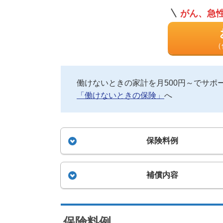
がん、急
（
働けないときの家計を月500円～で
サポ
「働けないときの保険」
へ
保険料例
補償内容
保険料例