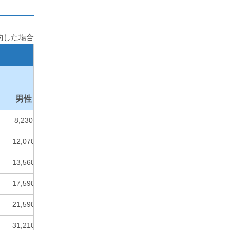
約した場合
15万
1級
2級
1級
男性
女性
男性
女性
男性
女
8,230
8,250
9,490
9,510
10,900
10,
12,070
12,880
13,780
14,590
15,970
16,
13,560
14,370
15,510
16,320
17,950
18,
17,590
20,400
19,990
22,800
23,010
25,
21,590
24,400
24,680
27,490
28,350
31,
31,210
39,190
34,990
42,970
39,650
47,