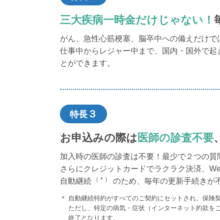
三大疾病一時金だけじゃない！
がん、急性心筋梗塞、脳卒中への備えだけで
仕事中からレジャー中まで、国内・国外で起き
とができます。
３
特長
お申込みの際は
医師の診査不要
加入時の医師の診査は不要！最少で２つの質
さらにクレジットカードでラクラク決済、W
（＊）
自動継続
のため、毎年の更新手続きが
自動継続特約がすべてのご契約にセットされ、保険
ただし、特定の病気・症状（インターネット約款を
終了となります。