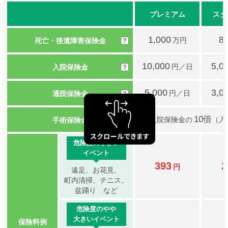
プレミアム
スタ
1,000
8
万円
死亡・後遺障害保険金
?
10,000
5,0
円／日
入院保険金
?
5,000
3,0
円／日
通院保険金
?
10倍
入院保険金の
（入
手術保険金
?
危険度の小さい
イベント
393
2
円
遠足、お花見、
町内清掃、
テニス、
盆踊り など
危険度のやや
大きいイベント
保険料例