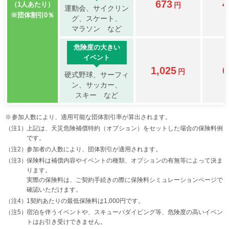
673
4
（1人あたり）
円
運動会、サイクリン
※団体割引0％
グ、
スケート、
マラソン など
危険度の大きい
イベント
1,025
6
円
硬式野球、サーフィ
ン、
サッカー、
スキー など
参加人数により、適用可能な団体割引率が算出されます。
上記は、天災危険補償特約（オプション）をセットした場合の保険料例
です。
参加者の人数により、団体割引が適用されます。
保険料は補償内容やイベントの種類、オプションの有無等によって決ま
ります。
実際の保険料は、ご契約手続きの際に保険料シミュレーションページで
確認いただけます。
1契約あたりの最低保険料は1,000円です。
宿泊を伴うイベントや、スキューバダイビング等、危険度の高いイベン
トはお引き受けできません。