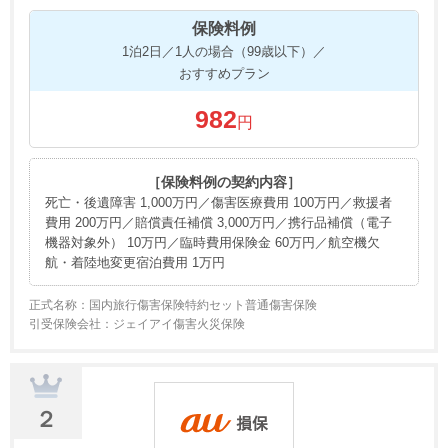
保険料例
1泊2日／1人の場合（99歳以下）／
おすすめプラン
982
円
［保険料例の契約内容］
死亡・後遺障害 1,000万円／傷害医療費用 100万円／救援者
費用 200万円／賠償責任補償 3,000万円／携行品補償（電子
機器対象外） 10万円／臨時費用保険金 60万円／航空機欠
航・着陸地変更宿泊費用 1万円
正式名称：国内旅行傷害保険特約セット普通傷害保険
引受保険会社：ジェイアイ傷害火災保険
２