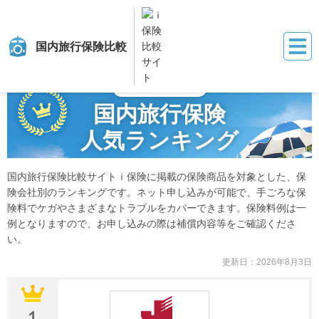
国内旅行保険比較
保険比較サイト『ｉ保険』
国内旅行保険比較
【
2026年8月更新
】
国内旅行
2026年8月更新
国内旅行保険
人気ランキング
国内旅行保険比較サイトｉ保険に掲載の保険商品を対象とした、保
険会社別のランキングです。ネット申し込みが可能で、手ごろな保
険料でケガやさまざまなトラブルをカバーできます。保険料例は一
例となりますので、お申し込みの際は補償内容等をご確認くださ
い。
更新日：
2026年8月3日
１