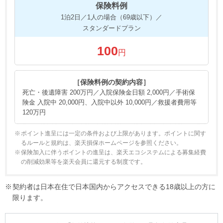
保険料例
1泊2日／1人の場合（69歳以下）／
スタンダードプラン
100
円
［保険料例の契約内容］
死亡・後遺障害 200万円／入院保険金日額 2,000円／手術保
険金 入院中 20,000円、入院中以外 10,000円／救援者費用等
120万円
ポイント進呈には一定の条件および上限があります。ポイントに関す
るルールと規約は、楽天損保ホームページを参照ください。
保険加入に伴うポイントの進呈は、楽天エコシステムによる募集経費
の削減効果等を楽天会員に還元する制度です。
契約者は日本在住で日本国内からアクセスできる18歳以上の方に
限ります。