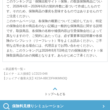
このランキングは「保険比較サイトｉ保険」の取扱保険商品につい
て、
2026年4月
～
2026年6月
の契約件数に基づいて作成したもので
す。そのため、保険商品の優劣を意味するものではありませんので
ご注意ください。
このホームページは、各保険の概要についてご紹介しており、特定
の保険会社名や商品名のない記載は一般的な保険商品に関する説明
です。取扱商品、各保険の名称や補償内容は引受保険会社によって
異なりますので、ご契約にあたっては、必ず重要事項説明書や各保
険のパンフレット（リーフレット）等をよくお読みください。ご不
明な点等がある場合には、代理店までお問い合わせください。
また、このランキングは
2026年8月7日時点での保険比較サイトｉ保
険取扱商品のみの掲載となります。あらかじめご了承ください。
＜承認番号一覧＞
【エイチ・エス損保】LCD23-046
【ジェイアイ傷害火災】K23A-8BCDFHIKMNOQ
トップへもどる
保険料見積りシミュレーション