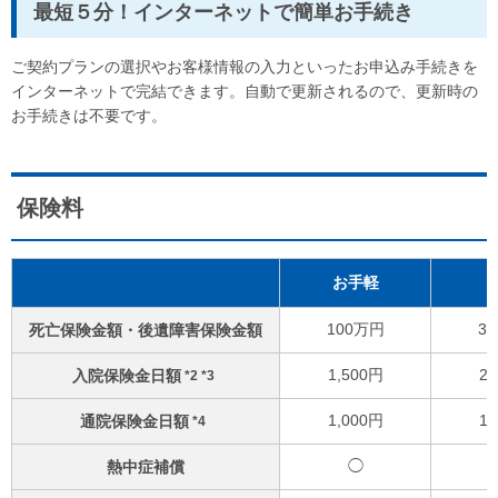
最短５分！インターネットで簡単お手続き
ご契約プランの選択やお客様情報の入力といったお申込み手続きを
インターネットで完結できます。自動で更新されるので、更新時の
お手続きは不要です。
保険料
お手軽
100万円
3
死亡保険金額・後遺障害保険金額
1,500円
2,
入院保険金日額
*2 *3
1,000円
1,
通院保険金日額
*4
◯
熱中症補償