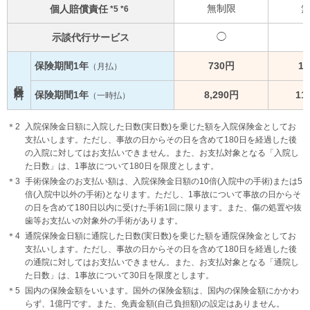
無制限
個人賠償責任
*5 *6
◯
示談代行サービス
保険期間1年
730円
1,
（月払）
保険料
保険期間1年
8,290円
11
（一時払）
入院保険金日額に入院した日数(実日数)を乗じた額を入院保険金としてお
支払いします。ただし、事故の日からその日を含めて180日を経過した後
の入院に対してはお支払いできません。また、お支払対象となる「入院し
た日数」は、1事故について180日を限度とします。
手術保険金のお支払い額は、入院保険金日額の10倍(入院中の手術)または5
倍(入院中以外の手術)となります。ただし、1事故について事故の日からそ
の日を含めて180日以内に受けた手術1回に限ります。また、傷の処置や抜
歯等お支払いの対象外の手術があります。
通院保険金日額に通院した日数(実日数)を乗じた額を通院保険金としてお
支払いします。ただし、事故の日からその日を含めて180日を経過した後
の通院に対してはお支払いできません。また、お支払対象となる「通院し
た日数」は、1事故について30日を限度とします。
国内の保険金額をいいます。国外の保険金額は、国内の保険金額にかかわ
らず、1億円です。また、免責金額(自己負担額)の設定はありません。